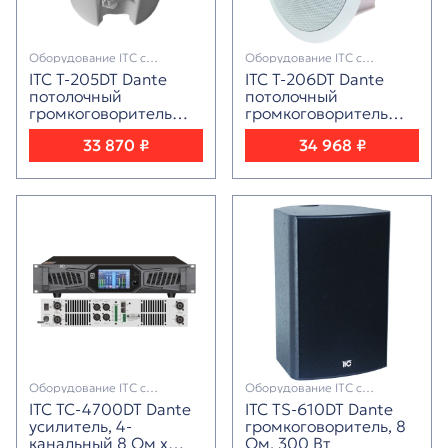
Оборудование ITC с
Оборудование ITC с
поддержкой протокола Dante
поддержкой протокола Dante
ITC T-205DT Dante
ITC T-206DT Dante
потолочный
потолочный
громкоговоритель
громкоговоритель
4.5"+1", 30W
6.5"+1", 60W
33 870 ₽
34 968 ₽
Оборудование ITC с
Оборудование ITC с
поддержкой протокола Dante
поддержкой протокола Dante
ITC TC-4700DT Dante
ITC TS-610DT Dante
усилитель, 4-
громкоговоритель, 8
канальный 8 Ом x
Ом, 300 Вт