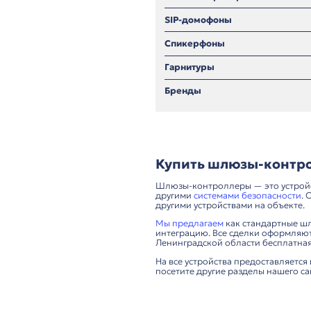
Информационные
Конференц-систе
синхронного пер
Системы брониро
SIP-домофоны
Спикерфоны
Гарнитуры
Бренды
Купить шлюз
Шлюзы-контроллеры —