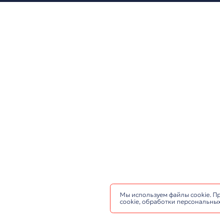
Проектирование и 
залов
Слаботочные сети
2026. ООО «Антарес». 
Создание и разработка 