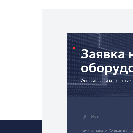
другими
системами б
другими устройствами
Мы предлагаем
как с
интеграцию. Все сде
Ленинградской област
На все устройства п
посетите другие разд