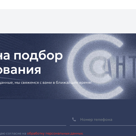
езопасности
. Они позволяют централизованно управлять 
 на объекте.
тандартные шлюзы, так и решения для специфических по
лки оформляются с заключением договора и оплатой через
и бесплатная, а по России доставка осуществляется за 
редоставляется гарантия. Для более подробной информаци
елы нашего сайта.