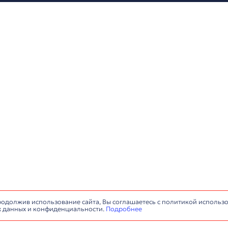
+7 (812) 677-67-68
info@antaresa.ru
монтаж конференц-
Обслуживание конференц-з
Сервисный центр
ИНН: 7806484159, © Все права защищены.
Политика обработки п
сайта:
IlyaAnt