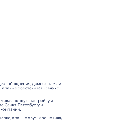
il PA3
17 862 ₽
нтегрируются с системами видеонаблюдения, домофонам