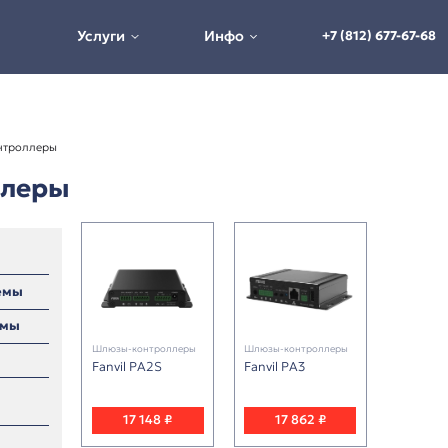
Услуги
Инфо
ны
Шлюзы-контроллеры
онтроллеры
ференц-системы
е аудиосистемы
Шлюзы-контроллеры
Шлюз