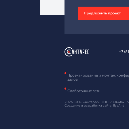
Зая
обо
Оставьте ваш
Нажимая кнопку
Предложи