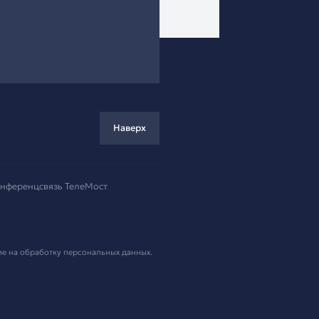
ремя!
.