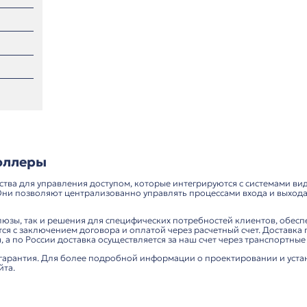
 панели
Fanvil PA2S
Fanv
мы и системы
евода
17 148 ₽
вания
ы-контроллеры
 это устройства для управления доступом, которые и