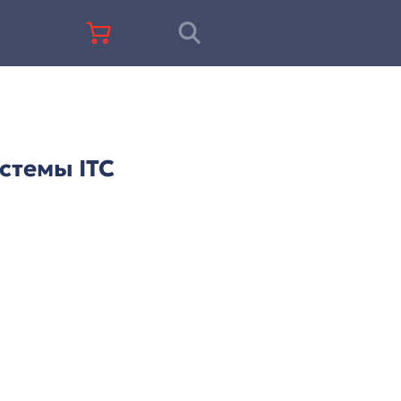
+7 (812) 677-67-68
еренц-системы ITC
онференц-системы ITC
еры управления