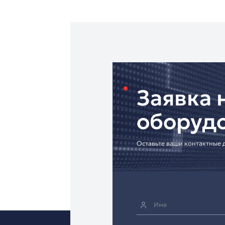
централизованное у
данными и ресурсами
Мы предлагаем
не то
инфраструктуру ваше
Доставка по Санкт-П
Каждое устройство с
системами, мы готов
видеоконференцсвязи