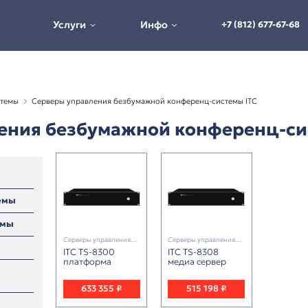
Услуги
Инфо
 конференц-системы
Серверы управления безбумажной конф
управления безбумажной к
ференц-системы
е аудиосистемы
Серверы управления
Серв