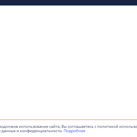
+7 (812) 677-67-68
info@antaresa.ru
монтаж конференц-
Обслуживание конференц-з
Сервисный центр
ИНН: 7806484159, © Все права защищены.
Политика обработки п
сайта:
IlyaAnt