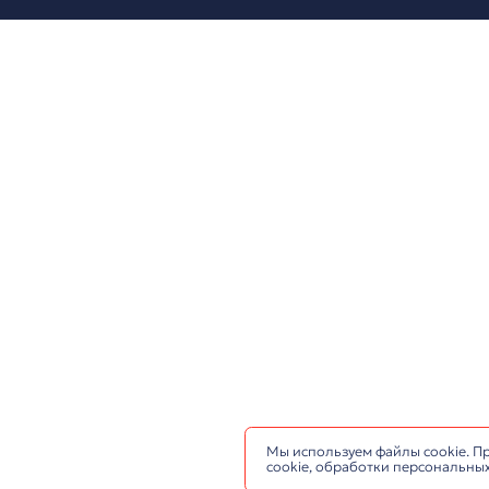
Проектирование и 
залов
Слаботочные сети
2026. ООО «Антарес». 
Создание и разработка 