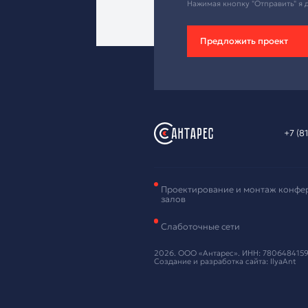
Зая
обо
Оставьте ваш
Нажимая кнопку
Предложи