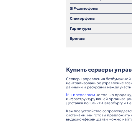
Информационные
Конференц-систе
синхронного пер
Системы брониро
SIP-домофоны
Спикерфоны
Гарнитуры
Бренды
Купить серв
Серверы управления 