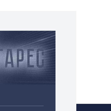
и серверы позволяют эффективно контролировать обмен
овень безопасности информации.
ных решений для интеграции серверов управления в
м договором, а оплата производится через расчетный с
атно, а по России — за наш счет через транспортные ко
 разработать систему управления безбумажными конфер
ке
. Дополнительную информацию по проектированию и