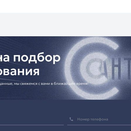
правление всеми процессами
видеоконференцсвязи
. Эт
 между участниками, а также поддерживать высокий ур
лько продажу, но и услуги по проектированию комплекс
й организации. Вся продукция оформляется с официальны
етербургу и Ленинградской области осуществляется беспл
опровождается официальной гарантией. Если вам нужно
ы предложить наши услуги по
проектированию и установ
 можно найти в других материалах на нашем сайте.