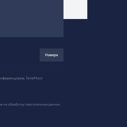
ремя!
.