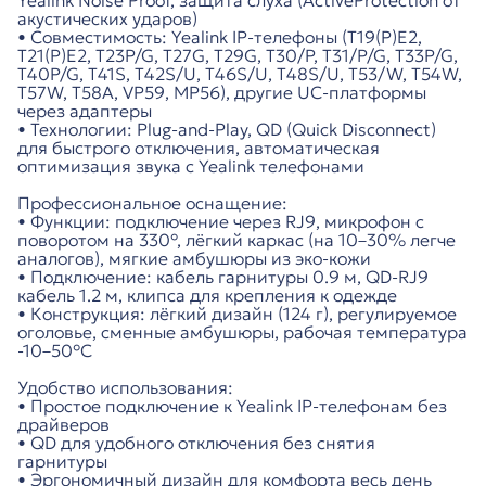
Yealink Noise Proof, защита слуха (ActiveProtection от
акустических ударов)
• Совместимость: Yealink IP-телефоны (T19(P)E2,
T21(P)E2, T23P/G, T27G, T29G, T30/P, T31/P/G, T33P/G,
T40P/G, T41S, T42S/U, T46S/U, T48S/U, T53/W, T54W,
T57W, T58A, VP59, MP56), другие UC-платформы
через адаптеры
• Технологии: Plug-and-Play, QD (Quick Disconnect)
для быстрого отключения, автоматическая
оптимизация звука с Yealink телефонами
Профессиональное оснащение:
• Функции: подключение через RJ9, микрофон с
поворотом на 330°, лёгкий каркас (на 10–30% легче
аналогов), мягкие амбушюры из эко-кожи
• Подключение: кабель гарнитуры 0.9 м, QD-RJ9
кабель 1.2 м, клипса для крепления к одежде
• Конструкция: лёгкий дизайн (124 г), регулируемое
оголовье, сменные амбушюры, рабочая температура
-10–50°C
Удобство использования:
• Простое подключение к Yealink IP-телефонам без
драйверов
• QD для удобного отключения без снятия
гарнитуры
• Эргономичный дизайн для комфорта весь день