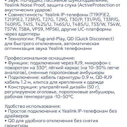
• Звук: HD-аудио, пассивное шумоподавление,
Yealink Noise Proof, защита слуха (ActiveProtection от
акустических ударов)
• Совместимость: Yealink IP-телефоны (T19(P)E2,
T21(P)E2, T23P/G, T27G, T29G, T30/P, T31/P/G, T33P/G,
T40P/G, T41S, T42S/U, T46S/U, T48S/U, T53/W, T54W,
T57W, T58A, VP59, MP56), другие UC-платформы
через адаптеры
• Технологии: Plug-and-Play, QD (Quick Disconnect)
для быстрого отключения, автоматическая
оптимизация звука Yealink телефонами
Профессиональное оснащение:
• Функции: подключение через RJ9, микрофон с
поворотом на 330°, лёгкий каркас (на 10–30% легче
аналогов), сменные поролоновые амбушюры
• Подключение: кабель гарнитуры 0.9 м, QD-RJ9
кабель 1.2 м, клипса для крепления к одежде
• Конструкция: ультралёгкий дизайн (50 г),
регулируемое оголовье, поролоновые амбушюры,
рабочая температура -10–50°C
Удобство использования:
• Простое подключение к Yealink IP-телефонам без
драйверов
• QD для удобного отключения без снятия
гарнитуры