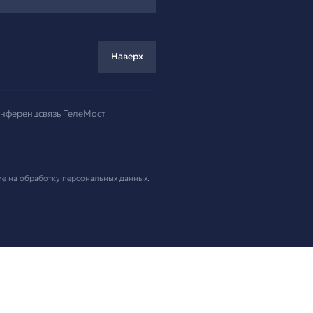
ремя!
.