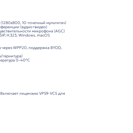
лектация
ённых работников и малых переговорных. Обеспечивает F
уникации.
съёмная), 8” сенсорный экран (1280x800, 10-точечный мул
ржка 5-сторонней смешанной конференции (аудио+видео)
и, автоматическая регулировка чувствительности микрофона
soft Teams, Skype for Business, SIP, H.323, Windows, macOS
 беспроводная передача контента через WPP20, поддержка 