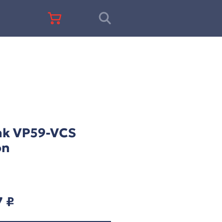
+7 (812) 677-67-68
Yealink VP59-VCS
Edition