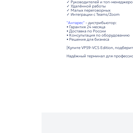
• Подключение: 2x Gig
• Конструкция: эргон
Удобство использова
• Простая установка 
• Интуитивный мульт
• Поддержка DECT (до
• HDMI для подключе
Важно: Совместимост
активации ВКС-функ
Технические преимущ
▸ 1080p/30fps с рег
▸ 8” мультитач-экран
▸ Wi-Fi/Bluetooth и
▸ Интеграция с Yealin
Рекомендуется для:
✓ Руководителей и 
✓ Удалённой работы
✓ Малых переговорн
✓ Интеграции с Tea
"Антарес"
– дистрибь