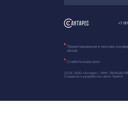
Зая
обо
Оставьте ваш
Нажимая кнопку