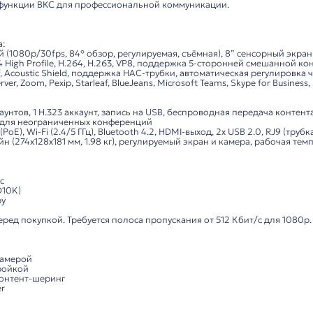
Характеристики
Комп
ition – персональный терминал видеоконференцсвязи
 видеотелефон
премиум-класса для руководителей, удал
и расширенные функции ВКС для профессиональной комм
кции:
и видеосистема:
с 2 МП камерой (1080p/30fps, 84° обзор, регулируемая, 
0p, кодеки H.264 High Profile, H.264, H.263, VP8, подде
alink Noise Proof, Acoustic Shield, поддержка HAC-трубк
nk Meeting Server, Zoom, Pexip, Starleaf, BlueJeans, Micro
снащение:
.1, до 16 SIP-аккаунтов, 1 H.323 аккаунт, запись на USB,
 Meeting Server для неограниченных конференций