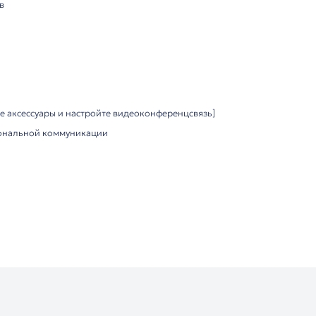
abit Ethernet (PoE), Wi-Fi (2.4/5 ГГц), Bluetooth 4.2, HDMI
омичный дизайн (274x128x181 мм, 1.98 кг), регулируемый
ния:
через PoE
итач-интерфейс
 4 трубок с DD10K)
ния к монитору
ь уточняйте перед покупкой. Требуется полоса пропуска
ций.
ества:
улируемой HD-камерой
 с гибкой настройкой
 беспроводной контент-шеринг
k Meeting Server
топ-менеджеров
ых
ms/Zoom
ютор: