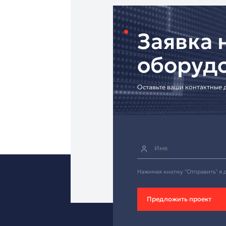
• Гарантия 24 месяца
• Доставка по России
• Консультация по 
• Решения для бизне
[Купите VP59-VCS Edi
Надёжный терминал 