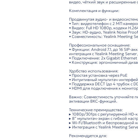
Описание
Yealink VP59-VCS Ed
Высококачественный
видео, чёткий звук 
Комплектация и фун
Продвинутая аудио- 
• Тип: видеотелефон 
• Видео: Full HD 108
• Звук: HD-аудио, Ye
• Совместимость: Yeali
Профессиональное о
• Функции: Android 7
интеграция с Yealink