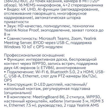
(3840x2160), 20 точек касания, камера 8 МП (120°
обзор), 16 MEMS-микрофонов, 4+2 стереодинамика
• Видео: 4K UHD, AI-функции (автокадрирование,
отслеживание говорящего, многофокусное
кадрирование), автоматическая шторка
приватности
• Звук: HD-качество, полнодуплекс, технологии
Yealink Noise Proof, эхоподавление, захват голоса до
8 м
• Совместимость: Microsoft Teams, Zoom, Yealink
Meeting Server, BYOD через USB-C, поддержка
Windows 10 IoT с OPS-модулем
Профессиональное оснащение:
• Функции: интерактивная доска, беспроводной
контент через WPP30, запись встреч, поддержка
двух 4K-экранов (с ETV86), аннотирование
• Подключение: Wi-Fi 6, Bluetooth 5.0, 2 x HDMI, USB-
C, USB-A, Ethernet, слот для PTZ-камеры (6x/12x),
OPS
• Конструкция: D-LED дисплей, настенный/
напольный монтаж, регулируемая подставка
(опционально)
• В комплекте: MeetingBoard 86, 2 стилуса, WPP30,
настенный кронштейн, кабели (питание 3 м, HDMI 3
м, Ethernet 7.5 м), руководство, 2 года Yealink AMS