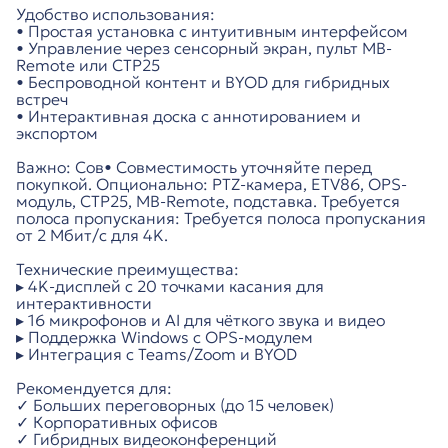
Удобство использования:
• Простая установка с интуитивным интерфейсом
• Управление через сенсорный экран, пульт MB-
Remote или CTP25
• Беспроводной контент и BYOD для гибридных
встреч
• Интерактивная доска с аннотированием и
экспортом
Важно: Сов• Совместимость уточняйте перед
покупкой. Опционально: PTZ-камера, ETV86, OPS-
модуль, CTP25, MB-Remote, подставка. Требуется
полоса пропускания: Требуется полоса пропускания
от 2 Мбит/с для 4K.
Технические преимущества:
▸ 4K-дисплей с 20 точками касания для
интерактивности
▸ 16 микрофонов и AI для чёткого звука и видео
▸ Поддержка Windows с OPS-модулем
▸ Интеграция с Teams/Zoom и BYOD
Рекомендуется для:
✓ Больших переговорных (до 15 человек)
✓ Корпоративных офисов
✓ Гибридных видеоконференций