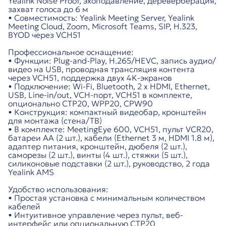
Yealink Noise Proof, эхоподавление, дереверберация,
захват голоса до 6 м
• Совместимость: Yealink Meeting Server, Yealink
Meeting Cloud, Zoom, Microsoft Teams, SIP, H.323,
BYOD через VCH51
Профессиональное оснащение:
• Функции: Plug-and-Play, H.265/HEVC, запись аудио/
видео на USB, проводная трансляция контента
через VCH51, поддержка двух 4K-экранов
• Подключение: Wi-Fi, Bluetooth, 2 x HDMI, Ethernet,
USB, Line-in/out, VCH-порт, VCH51 в комплекте,
опционально CTP20, WPP20, CPW90
• Конструкция: компактный видеобар, кронштейн
для монтажа (стена/ТВ)
• В комплекте: MeetingEye 600, VCH51, пульт VCR20,
батареи АА (2 шт.), кабели (Ethernet 3 м, HDMI 1.8 м),
адаптер питания, кронштейн, дюбеля (2 шт.),
саморезы (2 шт.), винты (4 шт.), стяжки (5 шт.),
силиконовые подставки (2 шт.), руководство, 2 года
Yealink AMS
Удобство использования:
• Простая установка с минимальным количеством
кабелей
• Интуитивное управление через пульт, веб-
интерфейс или опциональную CTP20