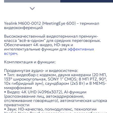
Yealink M600-0012 (MeetingEye 600) – терминал
видеоконференций
Высококачественный видеотерминал премиум-
класса "всё-в-одном" для средних переговорных.
Обеспечивает 4K-видео, HD-звук и
интеллектуальные функции для
эффективных
встреч.
Комплектация и функции:
Продвинутая аудио- и видеосистема:
• Тип: видеобар с кодеком, двумя камерами (20 МП,
133° широкоугольная, SONY 1" CMOS; 8 МП PTZ, 90°,
10х гибридный зум), саундбаром (2х5 Вт) и 8 MEMS-
микрофонами
• Видео: 4K UHD (4096x3072), AI-функции
(распознавание лиц, автокадрирование,
отслеживание говорящего), автоматическая шторка
приватности
• Звук: HD-качество, полнодуплекс, технологии