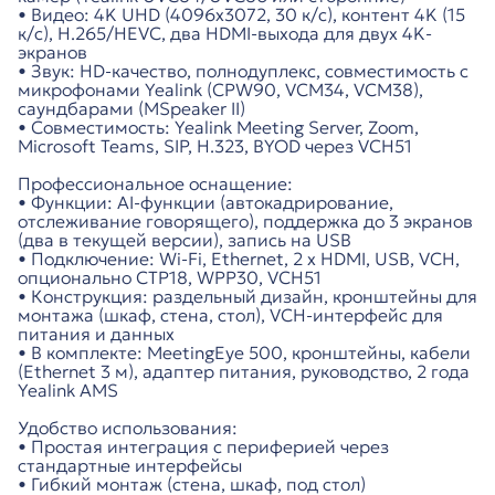
• Видео: 4K UHD (4096x3072, 30 к/с), контент 4K (15
к/с), H.265/HEVC, два HDMI-выхода для двух 4K-
экранов
• Звук: HD-качество, полнодуплекс, совместимость с
микрофонами Yealink (CPW90, VCM34, VCM38),
саундбарами (MSpeaker II)
• Совместимость: Yealink Meeting Server, Zoom,
Microsoft Teams, SIP, H.323, BYOD через VCH51
Профессиональное оснащение:
• Функции: AI-функции (автокадрирование,
отслеживание говорящего), поддержка до 3 экранов
(два в текущей версии), запись на USB
• Подключение: Wi-Fi, Ethernet, 2 x HDMI, USB, VCH,
опционально CTP18, WPP30, VCH51
• Конструкция: раздельный дизайн, кронштейны для
монтажа (шкаф, стена, стол), VCH-интерфейс для
питания и данных
• В комплекте: MeetingEye 500, кронштейны, кабели
(Ethernet 3 м), адаптер питания, руководство, 2 года
Yealink AMS
Удобство использования:
• Простая интеграция с периферией через
стандартные интерфейсы
• Гибкий монтаж (стена, шкаф, под стол)