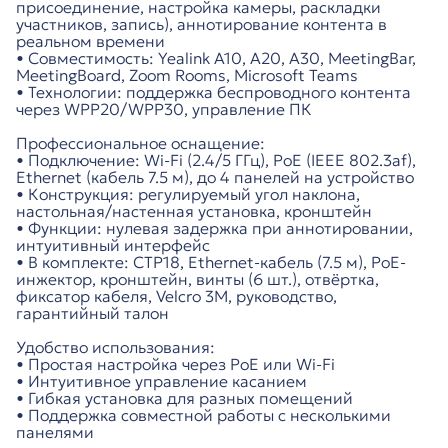
присоединение, настройка камеры, раскладки
участников, запись), аннотирование контента в
реальном времени
• Совместимость: Yealink A10, A20, A30, MeetingBar,
MeetingBoard, Zoom Rooms, Microsoft Teams
• Технологии: поддержка беспроводного контента
через WPP20/WPP30, управление ПК
Профессиональное оснащение:
• Подключение: Wi-Fi (2.4/5 ГГц), PoE (IEEE 802.3af),
Ethernet (кабель 7.5 м), до 4 панелей на устройство
• Конструкция: регулируемый угол наклона,
настольная/настенная установка, кронштейн
• Функции: нулевая задержка при аннотировании,
интуитивный интерфейс
• В комплекте: CTP18, Ethernet-кабель (7.5 м), PoE-
инжектор, кронштейн, винты (6 шт.), отвёртка,
фиксатор кабеля, Velcro 3M, руководство,
гарантийный талон
Удобство использования:
• Простая настройка через PoE или Wi-Fi
• Интуитивное управление касанием
• Гибкая установка для разных помещений
• Поддержка совместной работы с несколькими
панелями