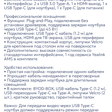
• Интерфейсы: 2 x USB 3.0 Type-A, 1 x HDMI-выход, 1 x
USB Type-C (для ноутбука), 1 x Type-C (для питания)
Профессиональное оснащение:
• Функции: Plug-and-Play, подключение без
установки драйверов, поддержка зарядки ноутбука
через USB Type-C (до 45 Вт)
• Подключение: USB Type-C кабель (1.2 м) для
ноутбука, HDMI для ТВ-экрана, USB для периферии
• Конструкция: компактный корпус, липучки Velcro
для крепления под столом или на поверхности
• Дополнительно: высокая совместимость со
стандартными интерфейсами, 1 год сервиса Yealink
AMS в комплекте
Удобство использования:
• Простая настройка: подключение одним кабелем
• Упрощает кабель-менеджмент в переговорных
• Поддержка зарядки ноутбука для длительных
совещаний
• В комплекте: BYOD-BOX, USB-кабель Type-C (1.2 м),
USB-переходник Type-C на Type-A, липучки Velcro (2
шт.), краткое руководство, гарантийный талон
Важно: Для передачи видео через USB Type-C
ноутбук должен поддерживать режим передачи