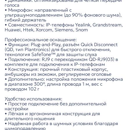
• Динамики: оптимизированы для чёткой передачи
голоса
• Микрофон: направленный с
ультрашумоподавлением (до 90% фонового шума),
гибкий держатель
• Совместимость: IP-телефоны Yealink, Grandstream,
Huawei, Htek, Xorcom, Siemens, Snom
Профессиональное оснащение:
• Функции: Plug-and-Play, разъём Quick Disconnect
(QD, тип Plantronics) для быстрого отключения,
технология SafeTone™ для защиты слуха
• Подключение: RJ9 с переходником QD-RJ9(03) в
комплекте для подключения к IP-телефонам
• Конструкция: прочный пластиковый корпус,
амбушюры из экокожи, регулируемое оголовье
• Дополнительно: настройка положения микрофона
в диапазоне 300°, длина провода 1 м, вес с
проводом 102 г
Удобство использования:
• Простое подключение без дополнительной
настройки
• Лёгкая и эргономичная конструкция для
длительного ношения
• Надёжная работа в шумных условиях благодаря
шумоподавлению