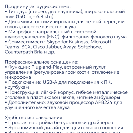
Продвинутая аудиосистема:
• Тип: дуо (стерео, два наушника), широкополосный
звук (150 Гц – 6.8 кГц)
• Динамики: оптимизированы для чёткой передачи
голоса, высокое качество звука
• Микрофон: направленный с системой
шумоподавления (ENC), фильтрация фонового шума
• Совместимость: Skype for Business, Microsoft
Teams, 3CX, Cisco Jabber, Avaya Softphone,
Counterpath Bria и др.
Профессиональное оснащение:
• Функции: Plug-and-Play, встроенный пульт
управления (регулировка громкости, отключение
микрофона)
• Подключение: USB-A для подключения к ПК,
ноутбукам
• Конструкция: лёгкий корпус, гибкое металлическое
оголовье в пластиковом чехле, мягкие амбушюры
• Дополнительно: звуковой процессор AP8224 для
улучшенного качества звука
Удобство использования:
• Простая настройка без установки драйверов
• Эргономичный дизайн для длительного ношения
• В комплекте: гарнитура, запасные поролоновые