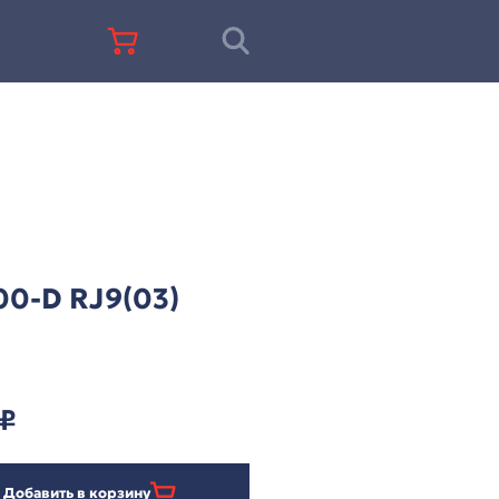
+7 (812) 677-67-68
VT1000-D RJ9(03)