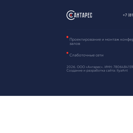
Зая
обо
Оставьте ваш
Нажимая кнопку