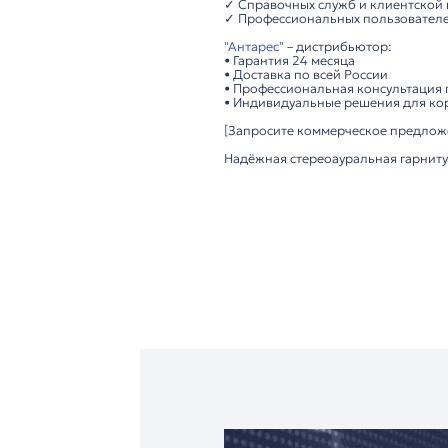
• Технология: Active 
Удобство использова
• Простое подключе
• Лёгкая конструкци
• Гибкий микрофон, 
• Надёжная работа в
Важно: Требуется нал
Технические преимущ
▸ Чёткий узкополосн
▸ Эффективное шумо
▸ Прочная и лёгкая 
▸ Совместимость с ш
Рекомендуется для:
✓ Колл-центров и ко
✓ Офисов с интенси
✓ Справочных служб
✓ Профессиональных
"Антарес"
– дистрибь
• Гарантия 24 месяца
• Доставка по всей Р
• Профессиональная 