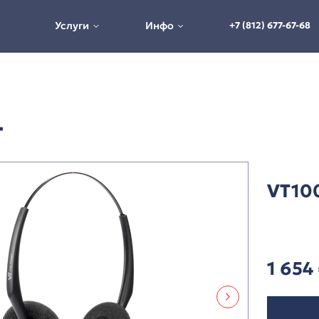
Услуги
Инфо
Гарнитуры VT
ры VT