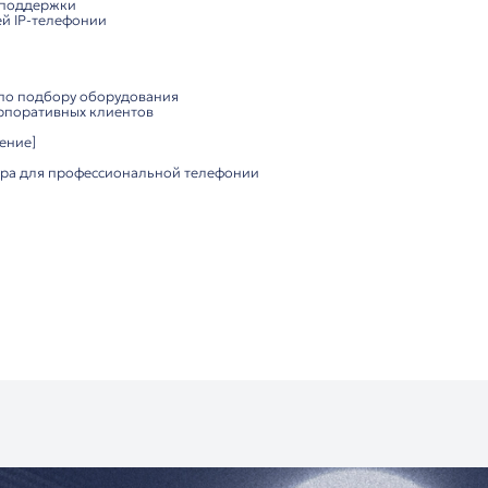
ProtectionTM для защиты слуха от резких звуков
ния:
ние без дополнительной настройки
я для комфортного ношения весь день
размещаемый с левой или правой стороны
 условиях интенсивного использования
ичие разъёма RJ9 на телефоне. В комплекте: гарнитура,
ества:
ый стереозвук для телефонных переговоров
подавление микрофона для шумных офисов
конструкция для длительного использования
ироким спектром IP-телефонов
нтакт-центров
вным телефонным общением
 и клиентской поддержки
 пользователей IP-телефонии
ютор:
оссии
консультация по подбору оборудования