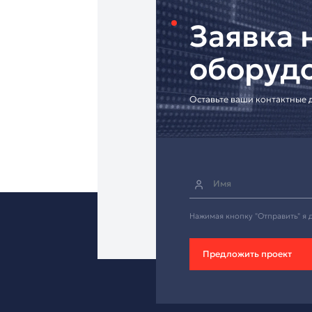
• Индивидуальные р
[Запросите коммерч
Надёжная стереоаур