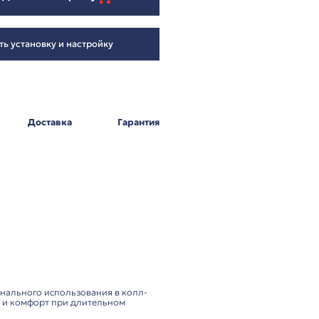
1 654
₽
Добавить в корзину
Заказать установку и настройку
Оплата
Доставка
Г