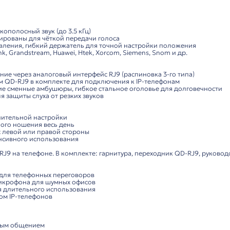
Характеристики
Комп
проводная стереоауральная гарнитура
 бюджетная проводная
гарнитура
с двумя наушниками, р
ля телефонных переговоров. Обеспечивает чёткий звук,
кции:
стема:
ва наушника), узкополосный звук (до 3.5 кГц)
 2 см, оптимизированы для чёткой передачи голоса
ией шумоподавления, гибкий держатель для точной на
телефоны Yealink, Grandstream, Huawei, Htek, Xorcom, Sie
снащение:
Play, подключение через аналоговый интерфейс RJ9 (расп
с переходником QD-RJ9 в комплекте для подключения к 
ий корпус, мягкие сменные амбушюры, гибкое стальное о