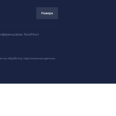
ремя!
.