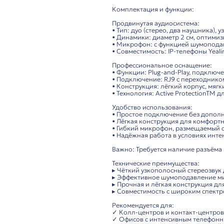
Описание
VT1000-D RJ9(03) – 
Высококачественная
центрах, офисах и д
ношении.
Комплектация и фун
Продвинутая аудиоси
• Тип: дуо (стерео, д
• Динамики: диаметр
• Микрофон: с функц
• Совместимость: IP-
Профессиональное о
• Функции: Plug-and-
• Подключение: RJ9 
• Конструкция: лёгк