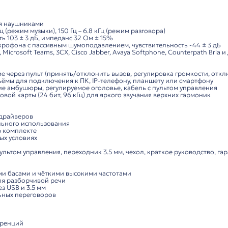
Характеристики
Комп
нальная проводная USB-гарнитура
 проводная
гарнитура
премиум-класса, разработанная дл
ы. Обеспечивает чёткий звук, шумоподавление и высок
кции:
стема:
гарнитура с двумя наушниками
 20 Гц – 20 кГц (режим музыки), 150 Гц – 6.8 кГц (режим р
увствительность 103 ± 3 дБ, импеданс 32 Ом ± 15%
равленных микрофона с пассивным шумоподавлением, чув
e for Business, Microsoft Teams, 3CX, Cisco Jabber, Avaya 
снащение:
Play, управление через пульт (принять/отклонить вызов
A и 3.5 мм разъёмы для подключения к ПК, IP-телефону,
й корпус, мягкие амбушюры, регулируемое оголовье, каб