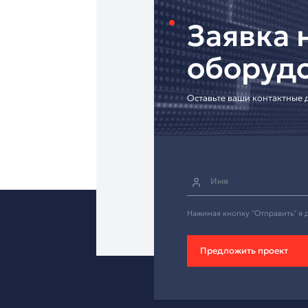
• Индивидуальные р
[Запросите коммерч
Надёжная USB-гарни