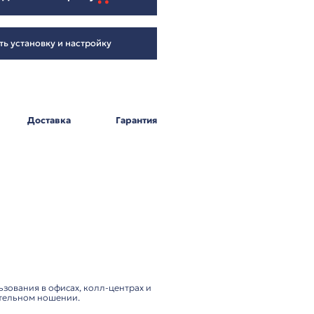
5 174
₽
Добавить в корзину
Заказать установку и настройку
Оплата
Доставка
Г