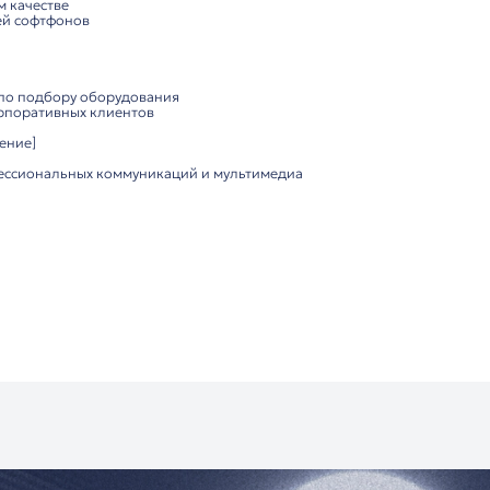
уль АЦП звуковой карты (24 бит, 96 кГц) для яркого зву
ния:
 без установки драйверов
айн для длительного использования
я и переноски в комплекте
 шумных офисных условиях
SB-кабель с пультом управления, переходник 3.5 мм, че
ества:
вука с глубокими басами и чёткими высокими частотами
подавление для разборчивой речи
ключение через USB и 3.5 мм
орт для длительных переговоров
фисов
 и видеоконференций
ыки в высоком качестве
 пользователей софтфонов
ютор:
оссии
консультация по подбору оборудования