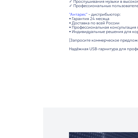
• Дополнительно: мод
Удобство использова
• Простая настройка
• Эргономичный диз
• Чехол для хранени
• Надёжная работа в
Важно: В комплекте U
Технические преимущ
▸ Высокое качество з
▸ Эффективное шумо
▸ Универсальное под
▸ Лёгкий вес и комф
Рекомендуется для:
✓ Колл-центров и о
✓ Удалённой работы
✓ Прослушивания муз
✓ Профессиональных
"Антарес"
– дистрибь
• Гарантия 24 месяца
• Доставка по всей Р
• Профессиональная 