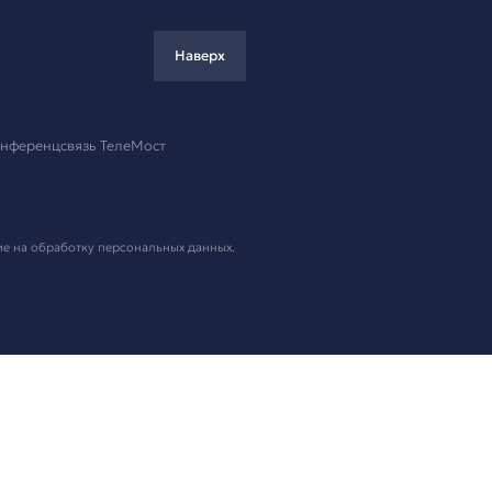
ремя!
.