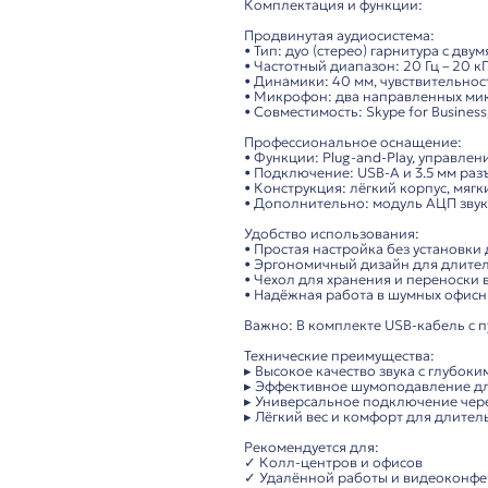
Описание
VT X208 – профессио
Высококачественная
для удалённой работ
Комплектация и фун
Продвинутая аудиоси
• Тип: дуо (стерео) 
• Частотный диапазон:
• Динамики: 40 мм, ч
• Микрофон: два нап
• Совместимость: Skyp
Профессиональное о
• Функции: Plug-and-
• Подключение: USB-
• Конструкция: лёгки