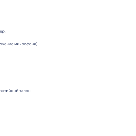
лектация
я профессионального использования в офисах, колл-цен
ий уровень комфорта при длительном ношении.
азговора)
ствительность -44 ± 3 дБ
Softphone, Counterpath Bria и др.
, регулировка громкости, отключение микрофона)
 планшету или смартфону
ель с пультом управления