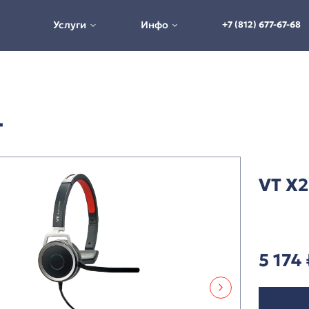
Услуги
Инфо
Гарнитуры VT
ры VT