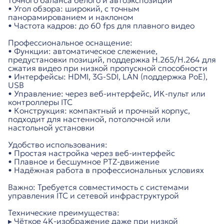
точного баланса белого и автоэкспозиции
• Угол обзора: широкий, с точным
панорамированием и наклоном
• Частота кадров: до 60 fps для плавного видео
Профессиональное оснащение:
• Функции: автоматическое слежение,
предустановки позиций, поддержка H.265/H.264 для
сжатия видео при низкой пропускной способности
• Интерфейсы: HDMI, 3G-SDI, LAN (поддержка PoE),
USB
• Управление: через веб-интерфейс, ИК-пульт или
контроллеры ITC
• Конструкция: компактный и прочный корпус,
подходит для настенной, потолочной или
настольной установки
Удобство использования:
• Простая настройка через веб-интерфейс
• Плавное и бесшумное PTZ-движение
• Надёжная работа в профессиональных условиях
Важно: Требуется совместимость с системами
управления ITC и сетевой инфраструктурой
Технические преимущества:
▸ Чёткое 4K-изображение даже при низкой