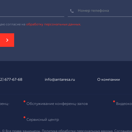
вка на подбор
рудования