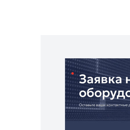
Технические преимущ
▸ Чёткий и чистый з
▸ Высокая надёжнос
▸ Гибкость использо
▸ Прочная конструкц
Рекомендуется для:
✓ Конференц-залов 
✓ Корпоративных оф
✓ Образовательных 
✓ Правительственны
"Антарес"
– дистрибь
• Гарантия 24 месяца
• Доставка по всей Р
• Профессиональная 
• Индивидуальные р
[Запросите коммерч
Надёжный беспровод