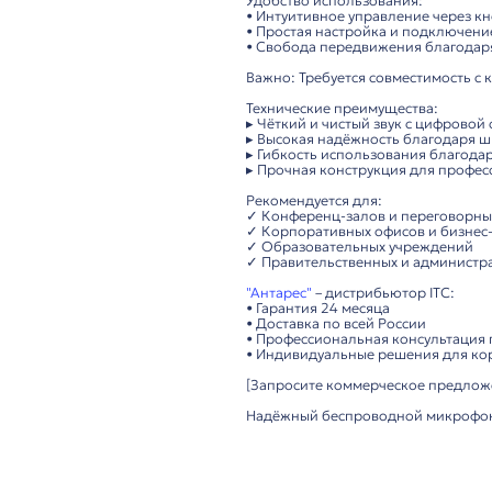
ITC TS-W303 – бесп
Высококачественный
Обеспечивает чёткую
Комплектация и фун
Продвинутая аудиоси
• Тип: конденсатор
• Частотный диапазон
• Технология: переда
• Совместимость: ци
Профессиональное о
• Функции: приорите
• Подключение: бесп
• Конструкция: эрго
• Индикатор: светод
Удобство использова
• Интуитивное управ
• Простая настройка
• Свобода передвиж
Важно: Требуется со