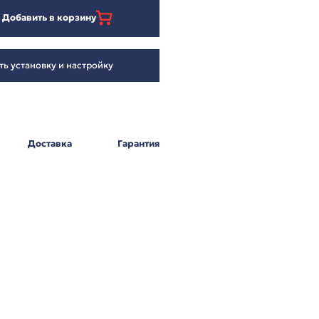
83 893
₽
Добавить в корзину
Заказать установку и настройку
Оплата
Доставка
Г