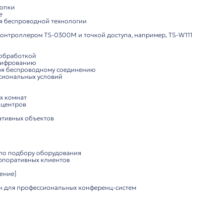
роводной микрофон председателя
 беспроводной микрофон премиум-класса, разработанн
 передачу звука, гибкость управления и удобство исполь
кции:
стема:
ный микрофон с кардиоидной диаграммой направленност
: 80 Гц – 16 кГц для качественного звучания
ча несжатого звука, частота дискретизации 48 кГц
фровая конференц-система ITC серии TS-03
снащение:
т председателя, управление обсуждением, включение/в
роводное соединение (2.4 ГГц и 5 ГГц), шифрование для
номичный корпус, гибкий микрофонный стержень
иодный индикатор состояния
ния:
ление через кнопки
 и подключение
ения благодаря беспроводной технологии
вместимость с контроллером TS-0300M и точкой доступа,