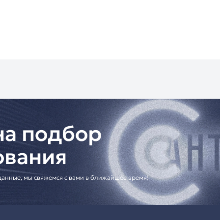
ества:
вук с цифровой обработкой
ть благодаря шифрованию
вания благодаря беспроводному соединению
ия для профессиональных условий
и переговорных комнат
исов и бизнес-центров
учреждений
х и административных объектов
ютор ITC:
оссии
консультация по подбору оборудования
ешения для корпоративных клиентов
еское предложение]
ной микрофон для профессиональных конференц-систе