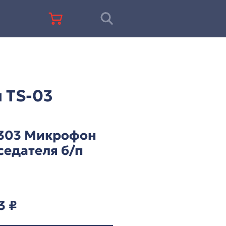
+7 (812) 677-67-68
ц-система ITC серии TS-03
 ITC серии TS-03
TS-W303 Микрофо
председателя б/п