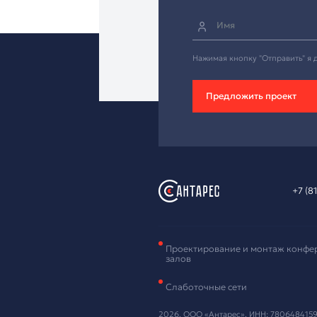
Зая
обо