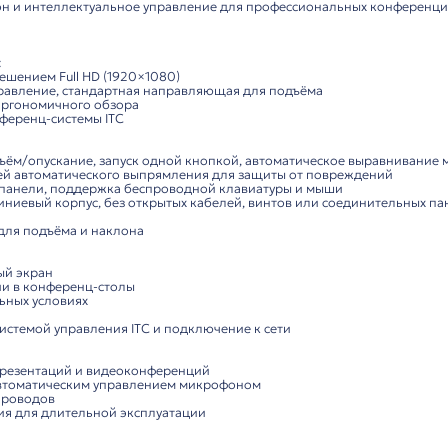
Характеристики
Комп
ьтратонкий моторизированный LCD-монитор 21.5" с микр
 встраиваемый монитор премиум-класса, разработанный
енный микрофон и интеллектуальное управление для пр
кции:
 отображения:
рный LCD с разрешением Full HD (1920×1080)
лектуальное управление, стандартная направляющая для
улируемый для эргономичного обзора
збумажные конференц-системы ITC
снащение:
рованный подъём/опускание, запуск одной кнопкой, а
ный, с функцией автоматического выпрямления для защ