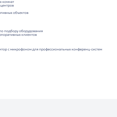
-интерфейс на панели, поддержка беспроводной клавиа
ратонкий алюминиевый корпус, без открытых кабелей, ви
тивная панель для подъёма и наклона
ния:
 через сенсорный экран
 для интеграции в конференц-столы
 профессиональных условиях
местимость с системой управления ITC и подключение к 
ества:
ображение для презентаций и видеоконференций
 механизм с автоматическим управлением микрофоном
 без видимых проводов
ая конструкция для длительной эксплуатации
и переговорных комнат
исов и бизнес-центров
учреждений
х и административных объектов
ютор ITC: