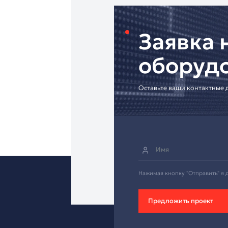
• Гарантия 24 месяца
• Доставка по всей Р
• Профессиональная 
• Индивидуальные р
[Запросите интеграц
Надёжный моторизир