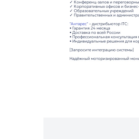
• Подключение: USB
• Конструкция: ульт
антипылевая защита
• Управление: интуи
Удобство использова
• Простая настройка
• Элегантный дизайн
• Надёжная работа в
Важно: Требуется сов
Технические преимущ
▸ Чёткое Full HD из
▸ Моторизированный
▸ Эстетичный дизайн
▸ Прочная алюминиев
Рекомендуется для:
✓ Конференц-залов 
✓ Корпоративных оф
✓ Образовательных 
✓ Правительственны
"Антарес"
– дистрибь