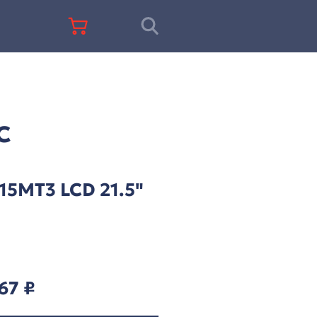
+7 (812) 677-67-68
C
ниторы ITC
TS-F215MT3 LCD 21.
Mic