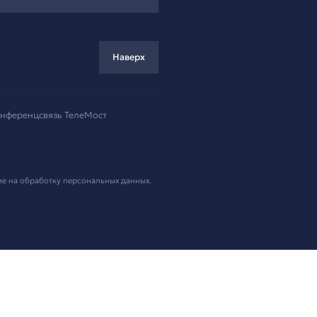
ремя!
.