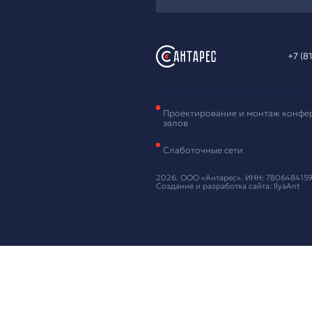
Зая
обо
Оставьте ваш
Нажимая кнопку