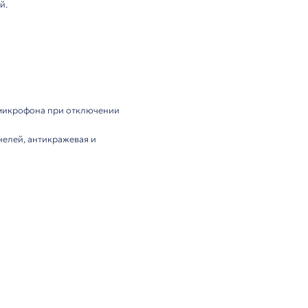
лектация
офоном
 для безбумажных
конференц-систем
ITC. Обеспечивает 
офессиональных конференций.
 подъёма
втоматическое выравнивание микрофона при отключении
иты от повреждений