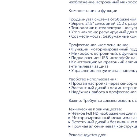
Описание
ITC TS-F215MT3 – ул
Высококачественный
изображение, встро
Комплектация и фун
Продвинутая система
• Экран: 21.5" сенсо
• Технология: интел
• Угол наклона: рег
• Совместимость: бе
Профессиональное о
• Функции: моторизи
• Микрофон: встроен