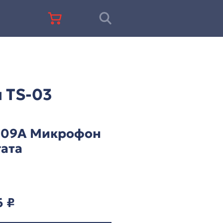
+7 (812) 677-67-68
ц-система ITC серии TS-03
 ITC серии TS-03
TS-0309А Микроф
делегата