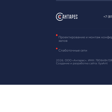
Зая
обо
Оставьте ваш
Нажимая кнопку