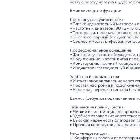
Описание
ITC TS-0309A – пров
Высококачественный
чёткую передачу звук
Комплектация и фун
Продвинутая аудиоси
• Тип: конденсатор
• Частотный диапазон
• Технология: переда
• Экран: сенсорный 3
• Совместимость: ци
Профессиональное о
• Функции: участие 