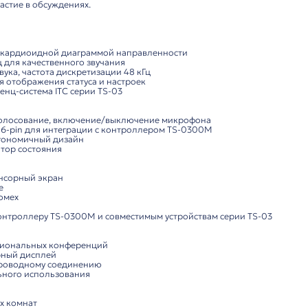
Характеристики
Комп
одной микрофон делегата
 проводной микрофон премиум-класса, разработанный 
а и удобное участие в обсуждениях.
кции:
стема:
ный микрофон с кардиоидной диаграммой направленност
: 80 Гц – 16 кГц для качественного звучания
ча несжатого звука, частота дискретизации 48 кГц
.5" дисплей для отображения статуса и настроек
фровая конференц-система ITC серии TS-03
снащение:
в обсуждении, голосование, включение/выключение мик