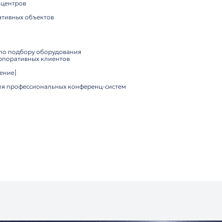
ль витая пара, 6-pin для интеграции с контроллером TS
ный корпус, эргономичный дизайн
иодный индикатор состояния
ния:
ление через сенсорный экран
 и подключение
 сигнала без помех
дключение к контроллеру TS-0300M и совместимым устр
ества:
вук для профессиональных конференций
е через сенсорный дисплей
ть благодаря проводному соединению
ия для длительного использования
и переговорных комнат
исов и бизнес-центров
учреждений
х и административных объектов
ютор ITC: