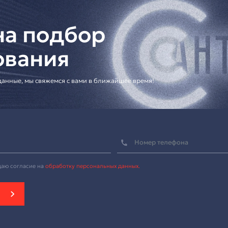
оссии
консультация по подбору оборудования
ешения для корпоративных клиентов
еское предложение]
 микрофон для профессиональных конференц-систем