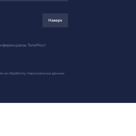
ремя!
.