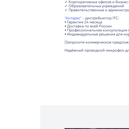
• Подключение: кабе
• Конструкция: проч
• Индикатор: светод
Удобство использова
• Интуитивное управ
• Простая настройка
• Надёжная передача
Важно: Требуется по
Технические преимущ
▸ Чёткий и чистый з
▸ Удобное управлени
▸ Высокая надёжнос
▸ Прочная конструкц
Рекомендуется для:
✓ Конференц-залов 
✓ Корпоративных оф
✓ Образовательных 
✓ Правительственны
"Антарес"
– дистрибь
• Гарантия 24 месяца