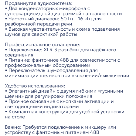
Продвинутая аудиосистема:
• Два конденсаторных микрофона с
суперкардиоидной диаграммой направленности
• Частотный диапазон: 50 Гц – 16 кГц для
разборчивой передачи речи
• Высокая чувствительность и схема подавления
шумов для сверхтихой работы
Профессиональное оснащение:
• Подключение: XLR-3 разъёмы для надёжного
соединения
• Питание: фантомное 48В для совместимости с
профессиональным оборудованием
• Переключатель шумоподавления для
минимизации щелчков при включении/выключении
Удобство использования:
• Элегантный дизайн с двумя гибкими «гусиными
шеями» для регулировки положения
• Прочное основание с кнопками активации и
светодиодными индикаторами
• Компактная конструкция для удобной установки
на столе
Важно: Требуется подключение к микшеру или
устройству с фантомным питанием 48В