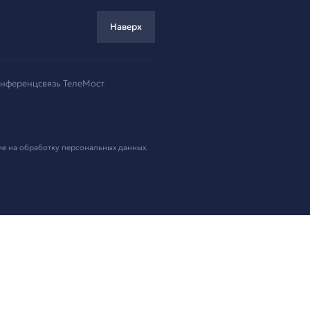
ремя!
.