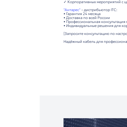
• Экранированный м
• Прочные DIN-разъё
Удобство использова
• Гибкий и прочный 
• Простое подключе
Важно: Предназначе
Технические преимущ
▸ Высокая помехоза
▸ Надёжные 6-pin ра
▸ Прочная конструкц
▸ Подходит для бол
Рекомендуется для:
✓ Конференц-залов 
✓ Правительственны
✓ Университетов и о
✓ Корпоративных ме
"Антарес"
– дистрибь
• Гарантия 24 месяца
• Доставка по всей Р
• Профессиональная 