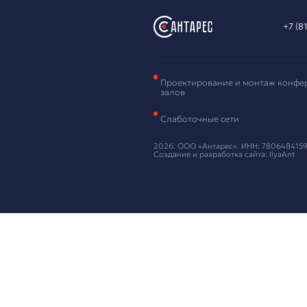
Зая
обо
Оставьте ваш
Нажимая кнопку
Предложи