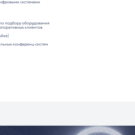
едный кабель для минимизации помех
мы для надёжного соединения
ния:
кабель для удобной прокладки
ние без дополнительных адаптеров
н только для цифровых конференц-систем
ества:
щищённость благодаря экранированию
зъёмы для стабильного соединения
ия для длительного использования
ьших конференц-залов
и переговорных комнат
х учреждений
бразовательных центров
роприятий с цифровыми системами
ютор ITC:
оссии
консультация по подбору оборудования