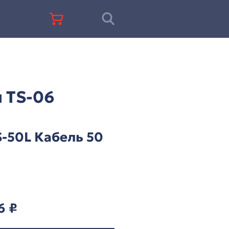
+7 (812) 677-67-68
ц-система ITC серии TS-06
 ITC серии TS-06
ITC TS-50L Кабель 
м