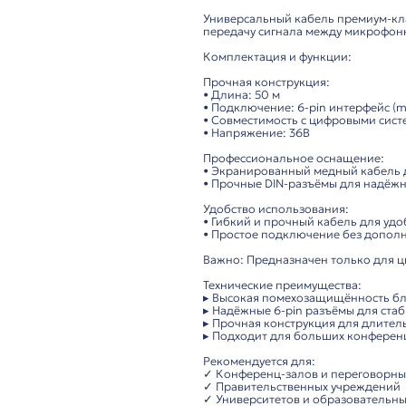
Описание
ITC TS-50L – кабель 
Надёжное решение д
Универсальный кабе
передачу сигнала м
Комплектация и фун
Прочная конструкция
• Длина: 50 м
• Подключение: 6-pin
• Совместимость с ц
• Напряжение: 36В
Профессиональное о