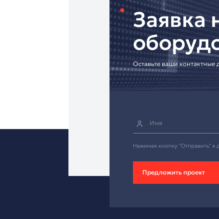
• Индивидуальные р
[Запросите консульт
Надёжный кабель дл