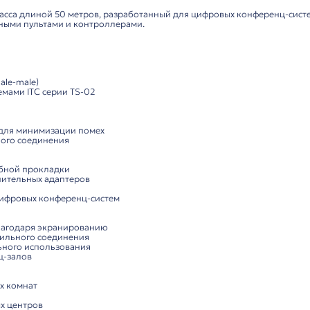
Комплектация
50 м для
конференц-систем
ля профессиональных соединений
ль премиум-класса длиной 50 метров, разработанный д
ежду микрофонными пультами и контроллерами.
кции:
:
 интерфейс (male-male)
ифровыми системами ITC серии TS-02
снащение: