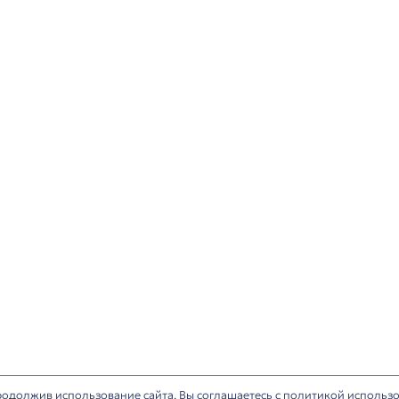
+7 (812) 677-67-68
info@antaresa.ru
монтаж конференц-
Обслуживание конференц-з
Сервисный центр
ИНН: 7806484159, © Все права защищены.
Политика обработки п
сайта:
IlyaAnt