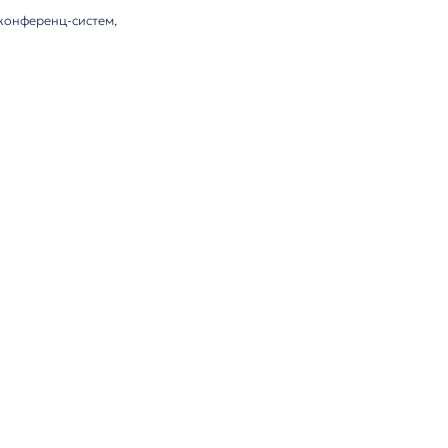
азработанный для цифровых конференц-систем,
ми и контроллерами.