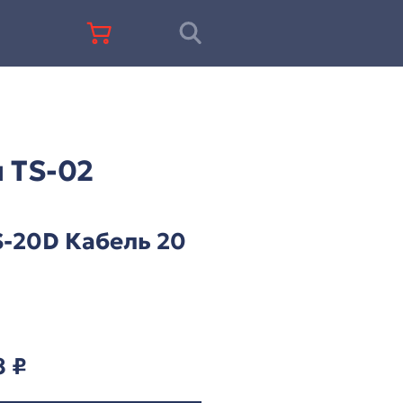
+7 (812) 677-67-68
ц-система ITC серии TS-02
 ITC серии TS-02
ITC TS-20D Кабель 
м