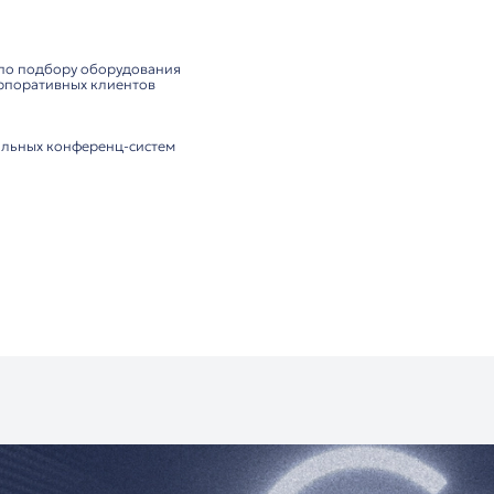
для надёжного соединения
ния:
кабель для удобной прокладки
ние без дополнительных адаптеров
н только для цифровых конференц-систем
ества:
щищённость благодаря экранированию
зъёмы для стабильного соединения
ия для длительного использования
а для больших конференц-залов
и переговорных комнат
х учреждений
бразовательных центров
роприятий с цифровыми системами
ютор ITC:
оссии
консультация по подбору оборудования
ешения для корпоративных клиентов