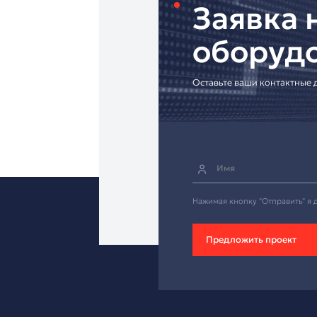
[Запросите интеграц
Надёжный кабель дл