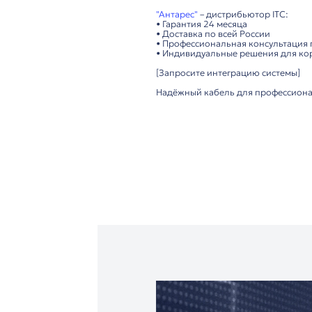
• Прочные разъёмы 
Удобство использова
• Гибкий и прочный 
• Простое подключе
Важно: Предназначе
Технические преимущ
▸ Высокая помехоза
▸ Надёжные 6-pin ра
▸ Прочная конструкц
▸ Оптимальная длин
Рекомендуется для:
✓ Конференц-залов 
✓ Правительственны
✓ Университетов и о
✓ Корпоративных ме
"Антарес"
– дистрибь
• Гарантия 24 месяца
• Доставка по всей Р
• Профессиональная 
• Индивидуальные р