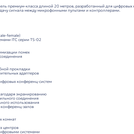
Комплектация
тельный кабель 20 м для
конференц-систем
ля профессиональных соединений
ительный кабель премиум-класса длиной 20 метров, р
бильную передачу сигнала между микрофонными пульта
кции:
:
 интерфейс (male-female)
ифровыми системами ITC серии TS-02
снащение:
абель для минимизации помех