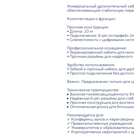
Описание
ITC TS-20D – удлини
Надёжное решение д
Универсальный удлин
обеспечивающий ста
Комплектация и фун
Прочная конструкция
• Длина: 20 м
• Подключение: 6-pin
• Совместимость с ц
Профессиональное о
• Экранированный к