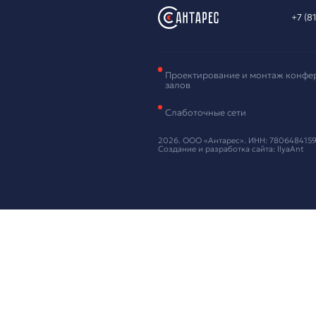
Зая
обо
Оставьте ваш
Нажимая кнопку
Предложи