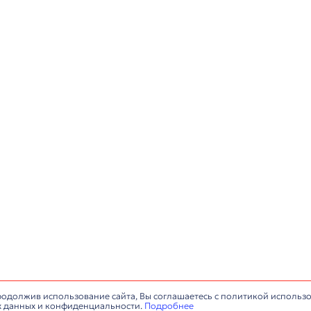
+7 (812) 677-67-68
info@antaresa.ru
монтаж конференц-
Обслуживание конференц-з
Сервисный центр
ИНН: 7806484159, © Все права защищены.
Политика обработки п
сайта:
IlyaAnt