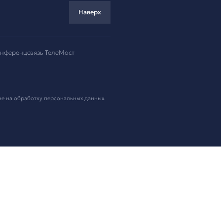
ремя!
.