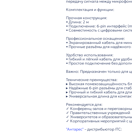
Описание
ITC TS-02L – кабель 
Надёжное решение д
Универсальный кабе
передачу сигнала м
Комплектация и фун
Прочная конструкция
• Длина: 2 м
• Подключение: 6-pin
• Совместимость с ц
Профессиональное о
• Экранированный к
• Прочные разъёмы 