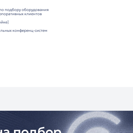
ния:
абель для удобной прокладки
ние без дополнительных адаптеров
н только для цифровых конференц-систем
ества:
щищённость благодаря экранированию
зъёмы для стабильного соединения
кабель для длительного использования
на для компактных установок
и переговорных комнат
х учреждений
бразовательных центров
роприятий с цифровыми системами
ютор ITC:
оссии
консультация по подбору оборудования
ешения для корпоративных клиентов
ацию по настройке]