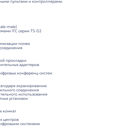
Комплектация
2 м для
конференц-систем
ля профессиональных соединений
ль премиум-класса длиной 2 метра, разработанный для
ежду микрофонными пультами и контроллерами.
кции:
:
 интерфейс (male-male)
ифровыми системами ITC серии TS-02
снащение:
абель для минимизации помех
для надёжного соединения