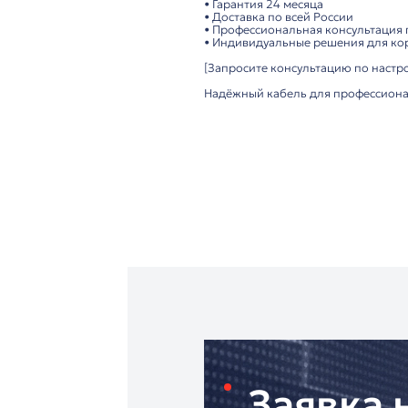
Удобство использова
• Гибкий и лёгкий к
• Простое подключе
Важно: Предназначе
Технические преимущ
▸ Высокая помехоза
▸ Надёжные 6-pin ра
▸ Прочный и гибкий 
▸ Универсальная дли
Рекомендуется для:
✓ Конференц-залов 
✓ Правительственны
✓ Университетов и о
✓ Корпоративных ме
"Антарес"
– дистрибь
• Гарантия 24 месяца
• Доставка по всей Р
• Профессиональная 
• Индивидуальные р
[Запросите консульт