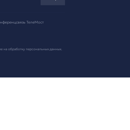
ремя!
.