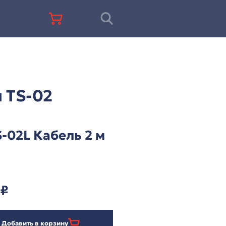
+7 (812) 677-67-68
ц-система ITC серии TS-02
 ITC серии TS-02
ITC TS-02L Кабель 