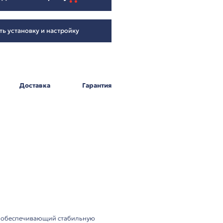
2 788
₽
Добавить в корзину
Заказать установку и настройку
Оплата
Доставка
Г