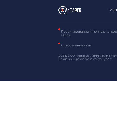
Зая
обо
Оставьте ваш
Нажимая кнопку
Предложи