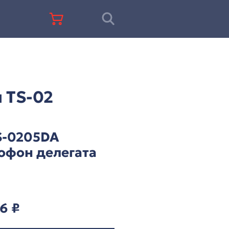
+7 (812) 677-67-68
ц-система ITC серии TS-02
 ITC серии TS-02
ITC TS-0205DA
микрофон делегат