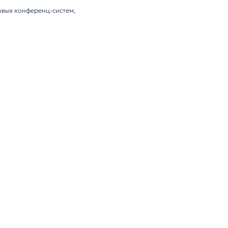
лектация
м, разработанный для цифровых конференц-систем,