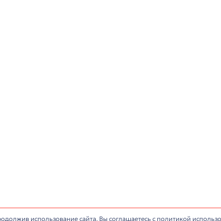
+7 (812) 677-67-68
info@antaresa.ru
монтаж конференц-
Обслуживание конференц-з
Сервисный центр
ИНН: 7806484159, © Все права защищены.
Политика обработки п
сайта:
IlyaAnt