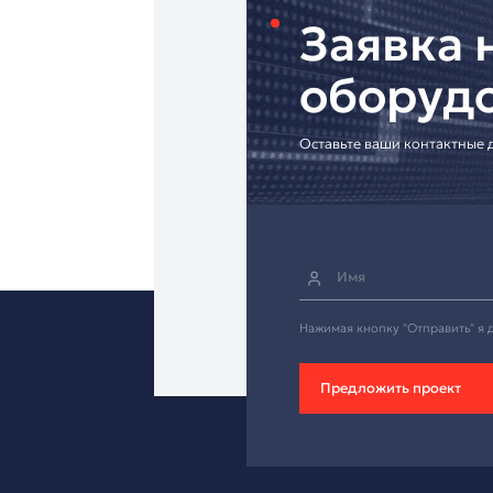
• Индивидуальные р
[Запросите интеграц
Надёжный микрофон 