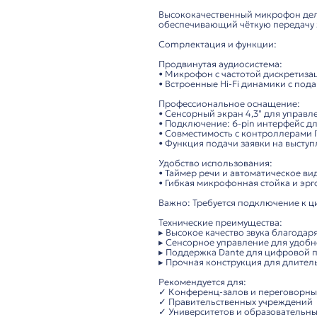
Описание
ITC TS-0205DA –
микр
Инновационное реше
Высококачественный 
обеспечивающий чётк
Compлектация и фун
Продвинутая аудиоси
• Микрофон с частото
• Встроенные Hi-Fi 
Профессиональное о
• Сенсорный экран 4
• Подключение: 6-pi