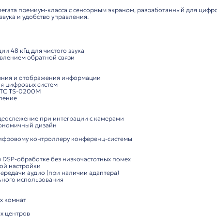
Характеристики
Комп
офон делегата для конференц-систем
ние для профессиональных переговоров
микрофон делегата премиум-класса с сенсорным экрано
ую передачу звука и удобство управления.
кции:
стема:
й дискретизации 48 кГц для чистого звука
динамики с подавлением обратной связи
снащение:
,3" для управления и отображения информации
n интерфейс для цифровых систем