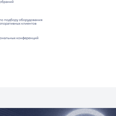
онтроллерами ITC TS-0200M
явки на выступление
ния:
оматическое видеослежение при интеграции с камерами
я стойка и эргономичный дизайн
одключение к цифровому контроллеру конференц-систем
ества:
звука благодаря DSP-обработке без низкочастотных поме
ние для удобной настройки
ля цифровой передачи аудио (при наличии адаптера)
ия для длительного использования
и переговорных комнат
х учреждений
бразовательных центров
роприятий и собраний
ютор ITC:
оссии
консультация по подбору оборудования