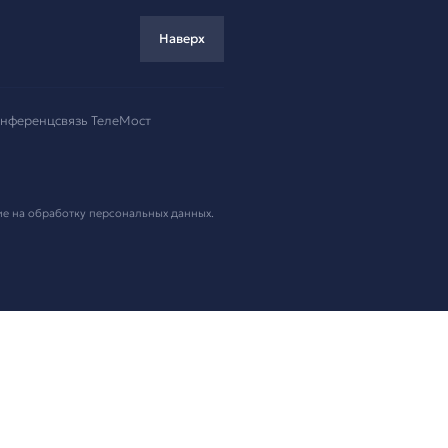
ремя!
.