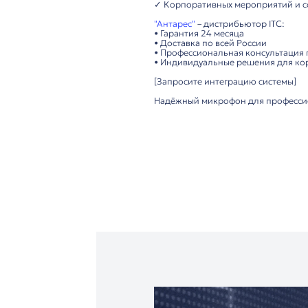
• Совместимость с к
• Функция подачи за
Удобство использова
• Таймер речи и авт
• Гибкая микрофонна
Важно: Требуется п
Технические преимущ
▸ Высокое качество 
▸ Сенсорное управле
▸ Поддержка Dante д
▸ Прочная конструкц
Рекомендуется для:
✓ Конференц-залов 
✓ Правительственны
✓ Университетов и о
✓ Корпоративных ме
"Антарес"
– дистрибь
• Гарантия 24 месяца
• Доставка по всей Р
• Профессиональная 