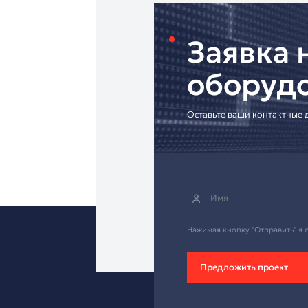
• Доставка по всей Р
• Профессиональная 
• Индивидуальные р
[Запросите интеграц
Инновационный мик