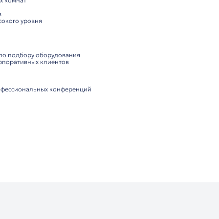
,3" для управления и отображения информации
n интерфейс для цифровых систем
онтроллерами ITC TS-0200M
а для управления делегатами
ния:
явки на выступление и таймер речи
я стойка и эргономичный дизайн
ического видеослежения при интеграции с камерами
одключение к цифровому контроллеру конференц-систем
ества:
звука благодаря DSP-обработке без низкочастотных поме
ние для удобного контроля конференции
ля цифровой передачи аудио (при наличии адаптера)
ия для длительного использования
и переговорных комнат
х учреждений
аучных центров
роприятий высокого уровня
ютор ITC: