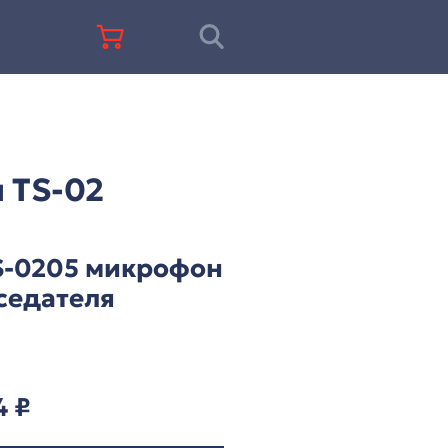
+7 (812) 677-67-68
ц-система ITC серии TS-02
 ITC серии TS-02
ITC TS-0205 микро
председателя