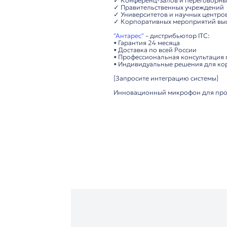
• Сенсорный экран 4
• Подключение: 6-pi
• Совместимость с к
• Функция приоритет
Удобство использова
• Функция подачи за
• Гибкая микрофонна
• Поддержка автомат
Важно: Требуется п
Технические преимущ
▸ Высокое качество 
▸ Сенсорное управле
▸ Поддержка Dante д
▸ Прочная конструкц
Рекомендуется для:
✓ Конференц-залов 
✓ Правительственны
✓ Университетов и н
✓ Корпоративных ме
"Антарес"
– дистрибь
• Гарантия 24 месяца