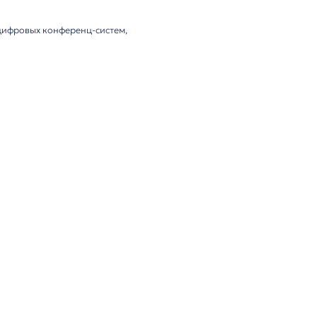
лектация
краном, разработанный для цифровых конференц-систем
.