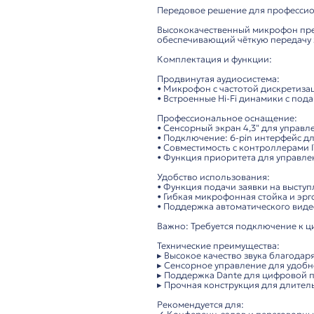
Описание
ITC TS-0205 –
микроф
Передовое решение 
Высококачественный 
обеспечивающий чётк
Комплектация и фун
Продвинутая аудиоси
• Микрофон с частото
• Встроенные Hi-Fi 
Профессиональное о