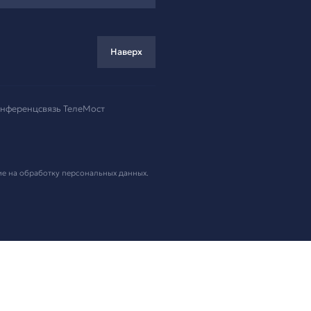
ремя!
.