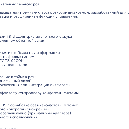
Характеристики
Комп
он председателя для конференц-систем
для профессиональных переговоров
микрофон председателя премиум-класса с сенсорным э
ую передачу звука и расширенные функции управления
кции:
стема:
й дискретизации 48 кГц для кристально чистого звука
динамики с подавлением обратной связи
снащение: