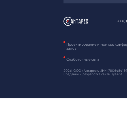
Зая
обо
Оставьте ваш
Нажимая кнопку