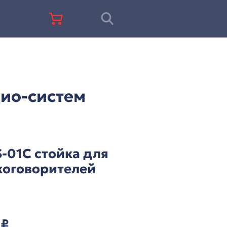
+7 (812) 677-67-68
ессиональных аудио-систем ITC
альных аудио-систем
ITC TS-01C стойка 
громкоговорителе