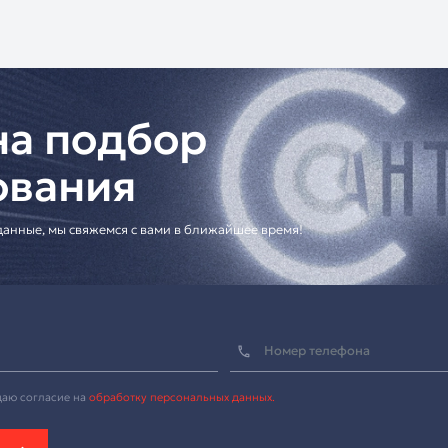
тия
ный поставщик ITC:
оссии
в
т
ость с вашим оборудованием]
офессионального звука