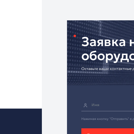
Торговые центры
Открытые мероприя
"Антарес"
– официаль
• Гарантия 24 месяца
• Доставка по всей Р
• Подбор аксессуаро
• Безналичный расче
[Уточнить совместим
Стабильность для пр