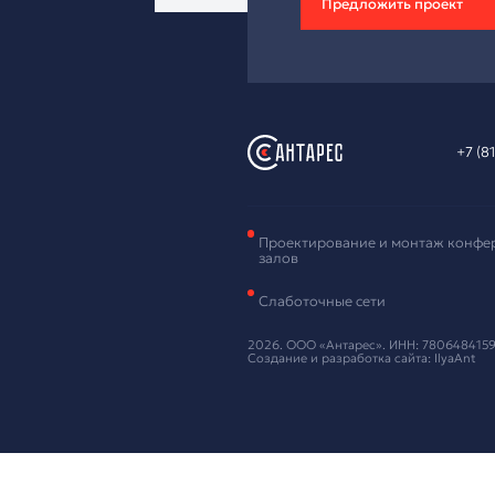
Зая
обо
Оставьте ваш