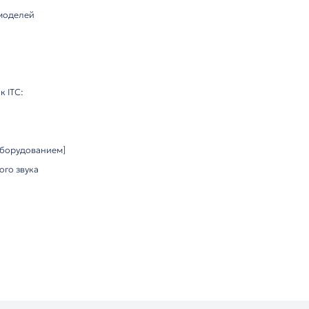
ональная стойка для громкоговорителей
ние для стационарного размещения акустики
стойка для надежного размещения профессиональных гр
стики:
а: 25 кг
1.2-1.8 м
антикоррозийным покрытием
ное (Ø 45 см)
и:
укция
соте
большинством моделей
ки