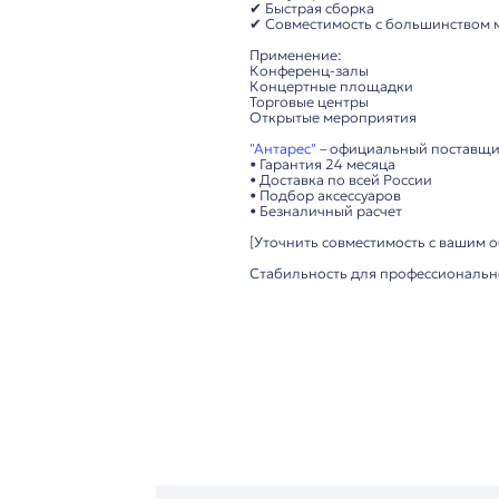
ITC TS-01C –
професси
Универсальное реше
Прочная напольная 
Основные характери
Максимальная нагрузк
Высота: регулируемая 
Материал: сталь с 
Основание: утяжелен
Преимущества модел
✔ Устойчивая констр
✔ Регулировка по вы
✔ Быстрая сборка
✔ Совместимость с 
Применение:
Конференц-залы
Концертные площад