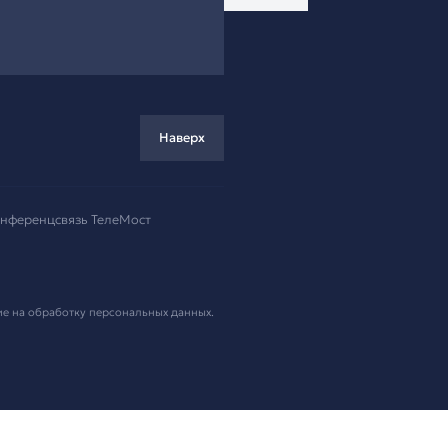
ремя!