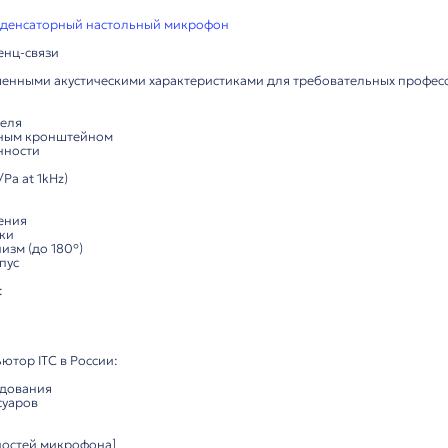
Характеристики
Комп
ональный конденсаторный настольный микрофон
е для конференц-связи
офон с улучшенными акустическими характеристиками 
ости:
 преобразователя
кция с поворотным кронштейном
мма направленности
 30Hz-20kHz