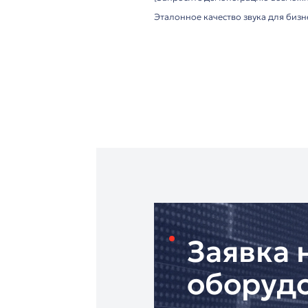
Чувствительность: -3
Эксклюзивные преим
▸ Улучшенная систе
▸ Профессиональное 
▸ Эргономичный пово
▸ Современный мета
Рекомендуемые сфер
✓ Залы заседаний и 
✓ Дистанционные к
✓ Профессиональные
"Антарес"
– эксклюзи
• Официальная гаран
• Возможность тест
• Профессиональный
• Доставка по всей 
[Запросите демонст
Эталонное качество 