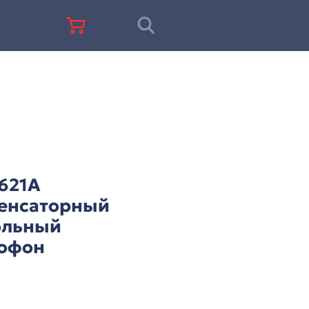
+7 (812) 677-67-68
ITC T-621A
Конденсаторный
настольный
микрофон