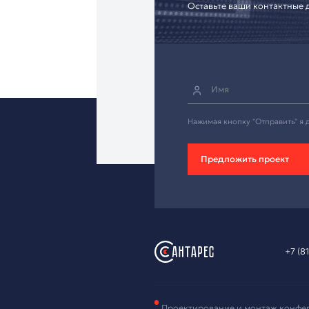
Зая
обо