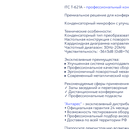
Описание
ITC T-621A –
професси
Премиальное решени
Конденсаторный микр
Технические особенн
Конденсаторный тип
Настольная констру
Кардиоидная диагра
Частотный диапазон: