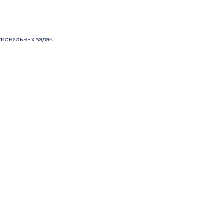
лектация
для требовательных профессиональных задач.