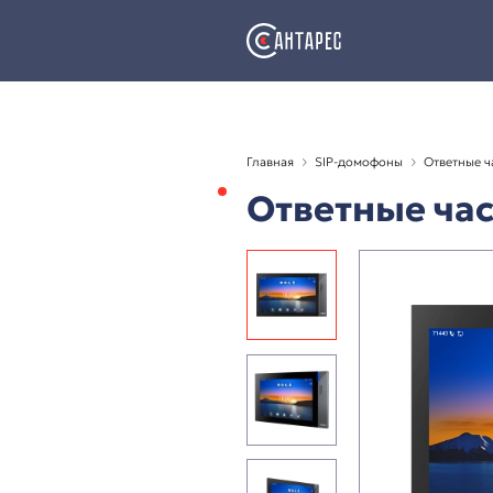
Главная
SIP-домофо
Ответны