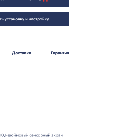
28 578
₽
Добавить в корзину
Заказать установку и настройку
Оплата
Доставка
Г