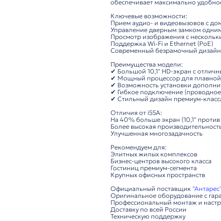
Описание
Fanvil i57A – мощная
Современное решени
Устройство сочетает
обеспечивает максим
Ключевые возможнос
Прием аудио- и виде
Управление дверным
Просмотр изображени
Поддержка Wi-Fi и Et
Современный безрам
Преимущества модел
✔ Большой 10,1" HD-
✔ Мощный процессор
✔ Возможность уста