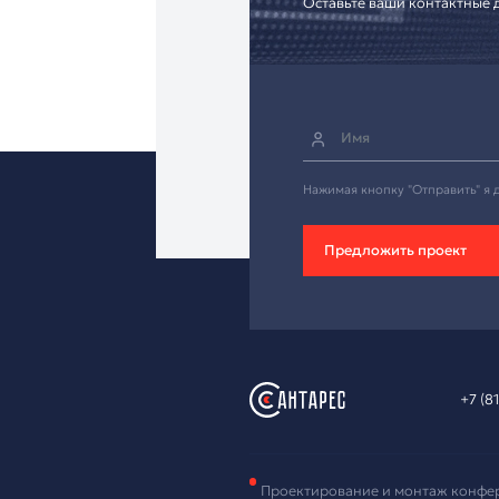
Зая
обо