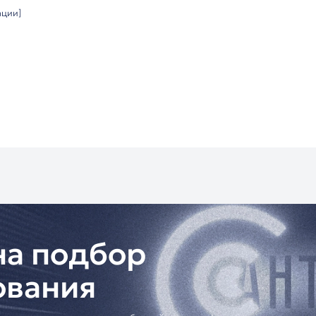
ие (проводное/беспроводное)
премиум-класса
(10,1" против 7")
зводительность
дачность
лексов
кого класса
гмента
остранств
вщик
"Антарес"
предлагает:
дование с гарантией
онтаж и настройку
сии
жку
цию по интеграции]