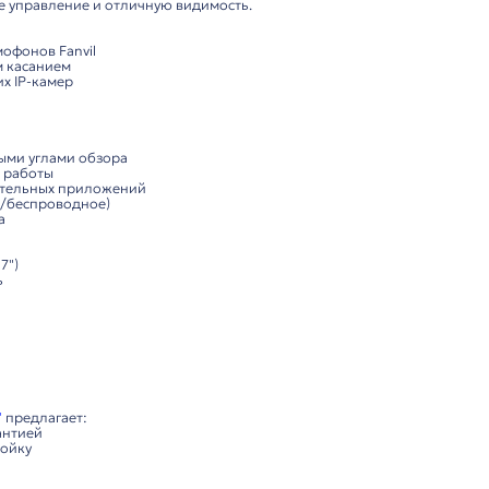
Характеристики
Комп
SIP-станция
на Android с 10,1" экраном
е для управления домофоном и видеонаблюдением.
 функции профессиональной SIP-станции и возможности
ально удобное управление и отличную видимость.
ти:
овызовов с домофонов Fanvil
 замком одним касанием
я с нескольких IP-камер
hernet (PoE)
очный дизайн
и:
экран с отличными углами обзора
 для плавной работы
новки дополнительных приложений