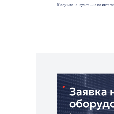
✔ Гибкое подключен
✔ Стильный дизайн 
Отличия от i55A:
На 40% больше экран 
Более высокая прои
Улучшенная многоза
Рекомендуем для:
Элитных жилых комп
Бизнес-центров высо
Гостиниц премиум-се
Крупных офисных пр
Официальный поста
Оригинальное обору
Профессиональный м
Доставку по всей Рос
Техническую поддер
[Получите консульта