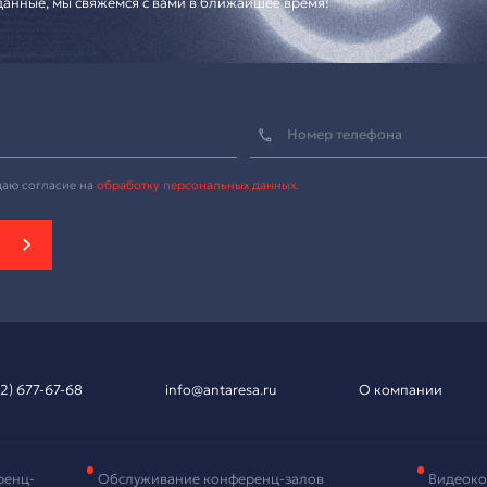
вка на подбор
рудования