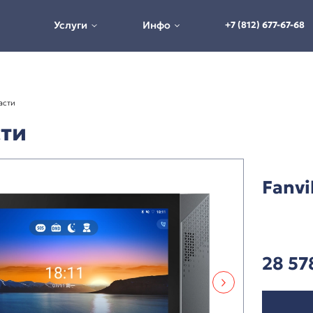
Услуги
Инфо
ны
Ответные части
е части