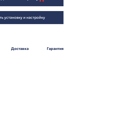
9 526
₽
Добавить в корзину
Заказать установку и настройку
Оплата
Доставка
Г