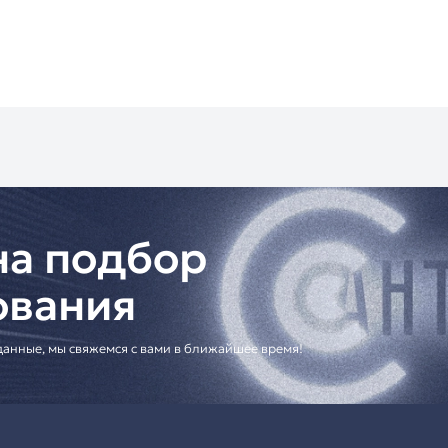
ративные здания
ой недвижимости
и:
с с современным дизайном
лючение через Wi-Fi
и и настройки
ольшинством SIP-систем
предлагает полный комплекс услуг: поставку оборудован
о Санкт-Петербургу (самовывоз или курьер) и в регионы 
у с НДС.