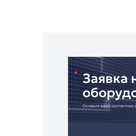
Офисные и админист
Объекты коммерческ
Преимущества модел
✔ Компактный корпу
✔ Беспроводное подк
✔ Простота установк
✔ Совместимость с б
Гарантия 12 месяцев
Компания "Антарес"
Доступна доставка п
безналичному расчет