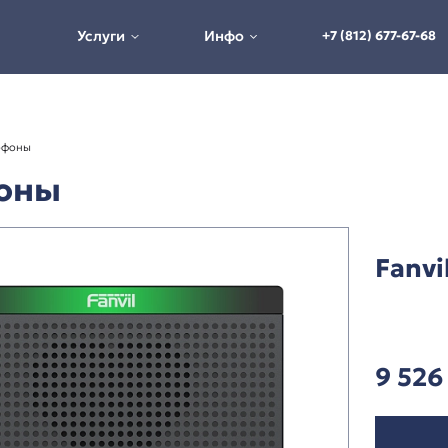
Услуги
Инфо
ны
Аудиодомофоны
омофоны