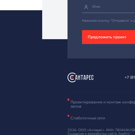
Зая
обо
Оставьте ваш