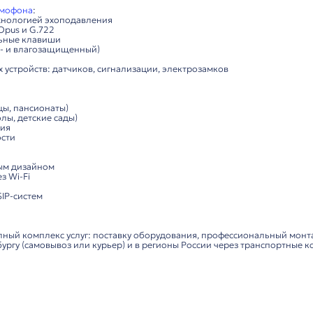
Характеристики
Комп
тный SIP-аудиодомофон с Wi-Fi
стики
аудиодомофона
:
HD-аудио с технологией эхоподавления
ых кодеков: Opus и G.722
е функциональные клавиши
уса IP54 (пыле- и влагозащищенный)
дуль (2,4G/5G)
ения внешних устройств: датчиков, сигнализации, элек
ения (больницы, пансионаты)
чреждения
(школы, детские сады)