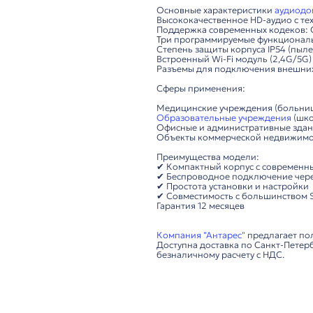
Описание
Fanvil A10W – компак
Основные характери
Высококачественное 
Поддержка современн
Три программируемы
Степень защиты корп
Встроенный Wi-Fi мо
Разъемы для подключ
Сферы применения:
Медицинские учрежд
Образовательные у