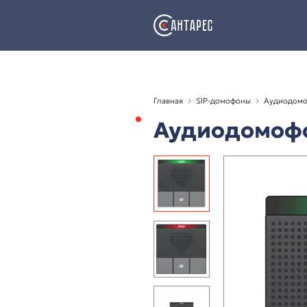
Главная
SIP-домофо
Аудиод