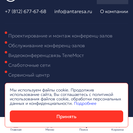
+7 (812) 677-67-68
info@antaresa.ru
О компании
Проектирование и монтаж конференц-залов
Обслуживание конференц-залов
Видеоконференцсвязь ТелеМост
Слаботочные сети
Сервисный центр
2026. ООО «Антарес». ИНН: 7806484159, © Все права
Мы используем файлы cookie. Продолжив
защищены.
Политика обработки персональных данных,
использование сайта, Вы соглашаетесь с политикой
Соглашение на обработку персональных данных.
Создание
использования файлов cookie, обработки персональных
и разработка сайта:
IlyaAnt
данных и конфиденциальности.
Подробнее
Принять
Главная
Меню
Поиск
Корзина