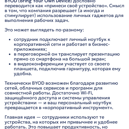
BYOD (Bring Your Own Device)
дословно
переводится как «принеси своё устройство». Смысл
в том, что компания разрешает (а иногда и
стимулирует) использование личных гаджетов для
выполнения рабочих задач.
Это может выглядеть по-разному:
сотрудник подключает личный ноутбук к
корпоративной сети и работает в бизнес-
приложениях;
в переговорной он транслирует презентацию
прямо со смартфона на большой экран;
в видеоконференции участвует со своего
планшета, подключив гарнитуру, которая ему
удобна.
Технически BYOD возможен благодаря развитию
сетей, облачных сервисов и программ для
совместной работы. Достаточно Wi-Fi,
защищённого доступа и системы управления
устройствами — и ваш персональный ноутбук
превращается в «корпоративный инструмент».
Главная идея — сотрудники используют те
устройства, на которых им привычнее и удобнее
работать. Это повышает продуктивность, но